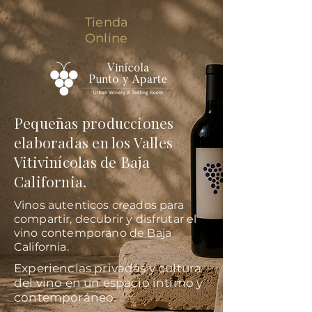
Tienda
Online
Pequeñas producciones
elaboradas en los Valles
Vitivinícolas de Baja
California.
Vinos autenticos creados para
compartir, decubrir y disfrutar el
vino contemporano de Baja
California.
Experiencias privadas y cultura
del vino en un espacio íntimo y
contemporáneo.