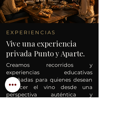
EXPERIENCIAS
Vive una experiencia
privada Punto y Aparte.
Creamos recorridos y
experiencias educativas
diseñadas para quienes desean
conocer el vino desde una
perspectiva auténtica y
profundamente personal.
Más de 25 años compartiendo la
historia, gastronomía, cultura y
evolución del Valle de