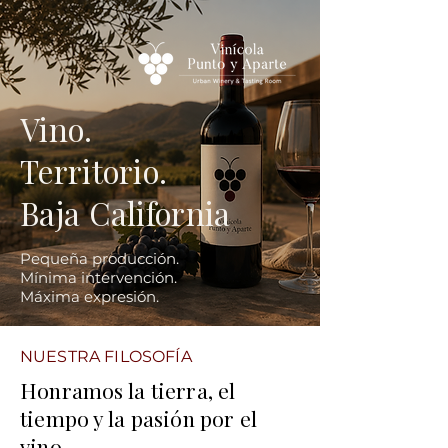
Vino.
Territorio.
Baja California
Pequeña producción.
Mínima intervención.
Máxima expresión.
NUESTRA FILOSOFÍA
Honramos la tierra, el
tiempo y la pasión por el
vino.