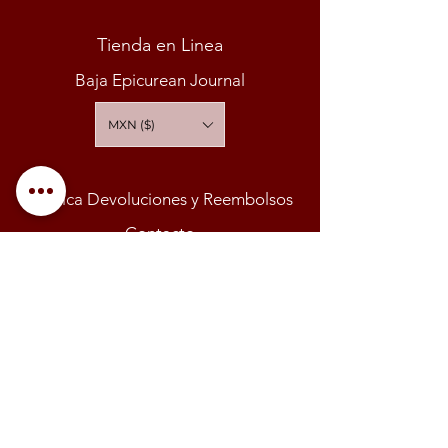
Tienda en Linea
Baja Epicurean Journal
MXN ($)
Política Devoluciones y Reembolsos
Contacto
"EL ABUSO EN EL CONSUMO DE ESTE
PRODUCTO ES NOCIVO PARA LA SALUD"
* PRODUCTO PARA VENTA SOLO A
MAYORES DE 18 AÑOS *
© VINICOLA PUNTO Y APARTE | BAJA